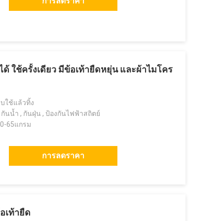
การลดราคา
มได้ ใช้ครั้งเดียว มีข้อเท้ายืดหยุ่น และผ้าไมโคร
บใช้แล้วทิ้ง
นน้ำ , กันฝุ่น , ป้องกันไฟฟ้าสถิตย์
50-65แกรม
การลดราคา
้อเท้ายืด