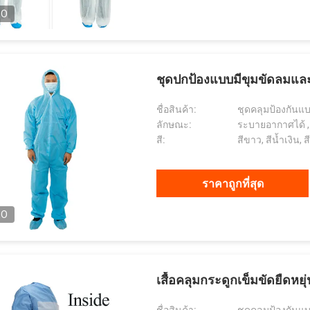
EO
ชุดปกป้องแบบมีขุมขัดลมและก
ชื่อสินค้า:
ชุดคลุมป้องกันแบ
ลักษณะ:
ระบายอากาศได้ , กั
สี:
สีขาว, สีน้ำเงิน, ส
ราคาถูกที่สุด
EO
เสื้อคลุมกระดูกเข็มขัดยืดหยุ่