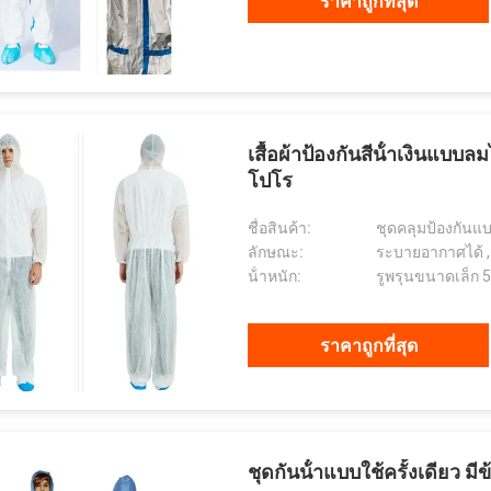
ราคาถูกที่สุด
เสื้อผ้าป้องกันสีน้ําเงินแบบล
โปโร
ชื่อสินค้า:
ชุดคลุมป้องกันแบ
ลักษณะ:
ระบายอากาศได้ , กั
น้ําหนัก:
รูพรุนขนาดเล็ก 
ราคาถูกที่สุด
ชุดกันน้ําแบบใช้ครั้งเดียว มีข