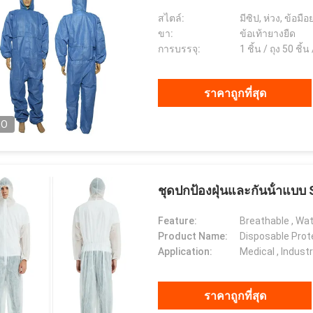
สไตล์:
มีซิป, ห่วง, ข้อมื
ขา:
ข้อเท้ายางยืด
การบรรจุ:
1 ชิ้น / ถุง 50 ชิ้น
ราคาถูกที่สุด
EO
ชุดปกป้องฝุ่นและกันน้ําแบบ
Feature:
Breathable , Wate
Product Name:
Disposable Prote
Application:
Medical , Industr
ราคาถูกที่สุด