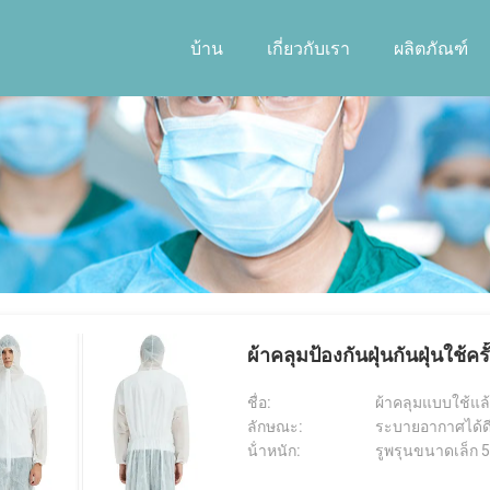
บ้าน
เกี่ยวกับเรา
ผลิตภัณฑ์
ผ้าคลุมป้องกันฝุ่นกันฝุ่นใช้คร
ชื่อ:
ผ้าคลุมแบบใช้แล้ว
ลักษณะ:
ระบายอากาศได้ดี 
น้ําหนัก:
รูพรุนขนาดเล็ก 