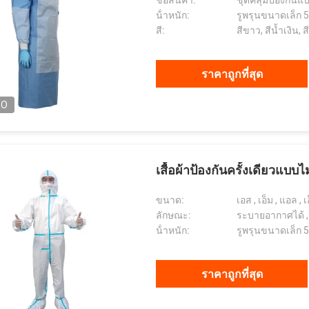
ชื่อสินค้า:
ชุดคลุมป้องกันแบ
น้ําหนัก:
รูพรุนขนาดเล็ก 
สี:
สีขาว, สีน้ำเงิน, ส
ราคาถูกที่สุด
EO
เสื้อผ้าป้องกันครั้งเดียวแ
ขนาด:
เอส , เอ็ม , แอล ,
ลักษณะ:
ระบายอากาศได้ , กั
น้ําหนัก:
รูพรุนขนาดเล็ก 
ราคาถูกที่สุด