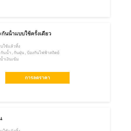
ันน้ําแบบใช้ครั้งเดียว
บใช้แล้วทิ้ง
นน้ำ , กันฝุ่น , ป้องกันไฟฟ้าสถิตย์
ีน้ำเงินเข้ม
การลดราคา
น