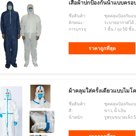
เสื้อผ้าปกป้องกันน้ําแบบครอ
ชื่อสินค้า:
ชุดคลุมป้องกันแบ
ลักษณะ:
ระบายอากาศได้ , กั
การบรรจุ:
1 ชิ้น / ถุง 50 ชิ้น
ราคาถูกที่สุด
ผ้าคลุมใส่ครั้งเดียวแบบไมโ
ชื่อสินค้า:
ชุดคลุมป้องกันแบ
สี:
ขาว, น้ำเงิน
น้ําหนัก:
รูพรุนขนาดเล็ก 