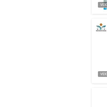
VID
VID