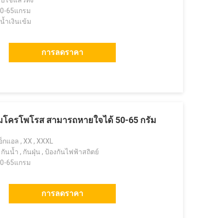
บใช้แล้วทิ้ง
50-65แกรม
ีน้ำเงินเข้ม
การลดราคา
บบไมโครโพโรส สามารถหายใจได้ 50-65 กรัม
 เอ็กแอล , XX , XXXL
นน้ำ , กันฝุ่น , ป้องกันไฟฟ้าสถิตย์
50-65แกรม
การลดราคา