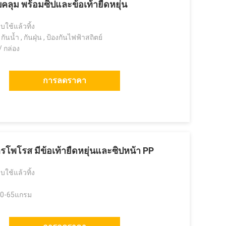
บคลุม พร้อมซิปและข้อเท้ายืดหยุ่น
บใช้แล้วทิ้ง
นน้ำ , กันฝุ่น , ป้องกันไฟฟ้าสถิตย์
 / กล่อง
การลดราคา
ครโพโรส มีข้อเท้ายืดหยุ่นและซิปหน้า PP
บใช้แล้วทิ้ง
50-65แกรม